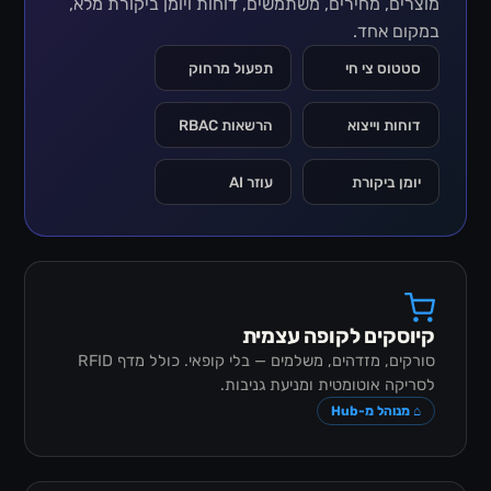
מוצרים, מחירים, משתמשים, דוחות ויומן ביקורת מלא,
במקום אחד.
סטטוס צי חי
תפעול מרחוק
דוחות וייצוא
הרשאות RBAC
יומן ביקורת
עוזר AI
קיוסקים לקופה עצמית
סורקים, מזדהים, משלמים — בלי קופאי. כולל מדף RFID
לסריקה אוטומטית ומניעת גניבות.
⌂ מנוהל מ-Hub