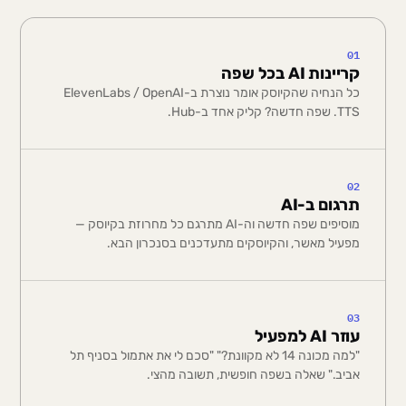
01
קריינות AI בכל שפה
כל הנחיה שהקיוסק אומר נוצרת ב-ElevenLabs / OpenAI
TTS. שפה חדשה? קליק אחד ב-Hub.
02
תרגום ב-AI
מוסיפים שפה חדשה וה-AI מתרגם כל מחרוזת בקיוסק —
מפעיל מאשר, והקיוסקים מתעדכנים בסנכרון הבא.
03
עוזר AI למפעיל
"למה מכונה 14 לא מקוונת?" "סכם לי את אתמול בסניף תל
אביב." שאלה בשפה חופשית, תשובה מהצי.