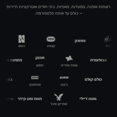
רשתות אופנה, מסעדות, מאפיות, בתי חולים ואטרקציות תיירות
— כולם על אותה פלטפורמה.
פוזמק
H&M
קצפת
נעמן
אבולעפיה
התחנה בגושן
צומת ספרים
תמנון
כולם קולם
בון טע
פפה
ג'מבו
סטימצקי
גוטה דיילי
חוות צאן קידר
תיירות ראש
אמריקן איגל